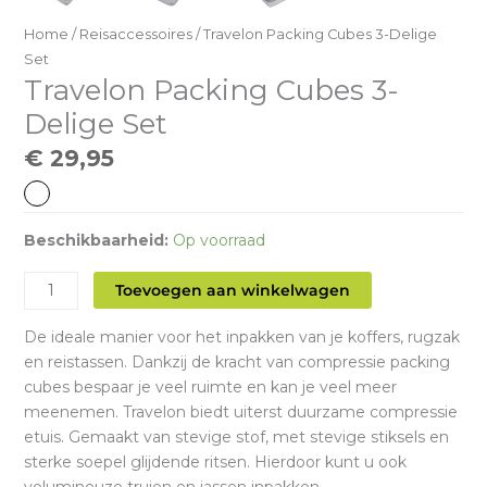
Home
/
Reisaccessoires
/ Travelon Packing Cubes 3-Delige
Set
Travelon Packing Cubes 3-
Delige Set
€
29,95
Beschikbaarheid:
Op voorraad
Travelon
Toevoegen aan winkelwagen
Packing
Cubes
De ideale manier voor het inpakken van je koffers, rugzak
3-
en reistassen. Dankzij de kracht van compressie packing
Delige
cubes bespaar je veel ruimte en kan je veel meer
Set
meenemen. Travelon biedt uiterst duurzame compressie
aantal
etuis. Gemaakt van stevige stof, met stevige stiksels en
sterke soepel glijdende ritsen. Hierdoor kunt u ook
volumineuze truien en jassen inpakken.