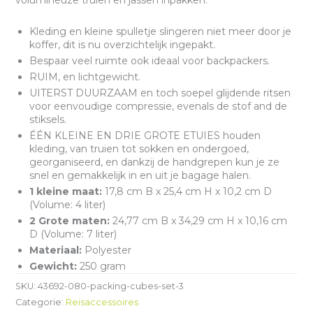
Kleding en kleine spulletje slingeren niet meer door je
koffer, dit is nu overzichtelijk ingepakt.
Bespaar veel ruimte ook ideaal voor backpackers.
RUIM, en lichtgewicht.
UITERST DUURZAAM en toch soepel glijdende ritsen
voor eenvoudige compressie, evenals de stof and de
stiksels.
ÉÉN KLEINE EN DRIE GROTE ETUIES houden
kleding, van truien tot sokken en ondergoed,
georganiseerd, en dankzij de handgrepen kun je ze
snel en gemakkelijk in en uit je bagage halen.
1 kleine maat:
17,8 cm B x 25,4 cm H x 10,2 cm D
(Volume: 4 liter)
2 Grote maten:
24,77 cm B x 34,29 cm H x 10,16 cm
D (Volume: 7 liter)
Materiaal:
Polyester
Gewicht:
250 gram
SKU:
43692-080-packing-cubes-set-3
Categorie:
Reisaccessoires