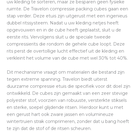
uw kleding te sorteren, maar ze besparen geen fysieke
ruimte. De Travelon compressie packing cubes gaan een
stap verder. Deze etuis zijn uitgerust met een ingenieus
dubbel ritssysteem. Nadat u uw kleding netjes heeft
opgevouwen en in de cube heeft geplaatst, sluit u de
eerste rits. Vervolgens sluit u de speciale tweede
compressierits die rondom de gehele cube loopt. Deze
rits perst de overtollige lucht effectief uit de kleding en
verkleint het volume van de cube met wel 30% tot 40%.
Dit mechanisme vraagt om materialen die bestand zijn
tegen extreme spanning. Travelon biedt uiterst
duurzame compressie etuis die specifiek voor dit doel zijn
ontwikkeld. De cubes zijn gemaakt van een zeer stevige
polyester stof, voorzien van robuuste, versterkte stiksels
en sterke, soepel glijdende ritsen. Hierdoor kunt u met
een gerust hart ook zware jassen en volumineuze
wintertruien strak comprimeren, zonder dat u bang hoeft
te zijn dat de stof of de ritsen scheuren.