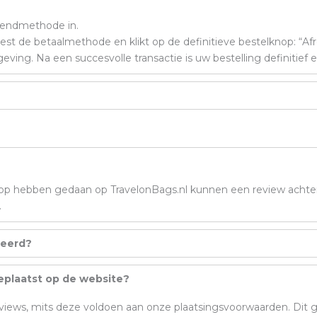
zendmethode in.
est de betaalmethode en klikt op de definitieve bestelknop: “Af
eving. Na een succesvolle transactie is uw bestelling definitief
koop hebben gedaan op TravelonBags.nl kunnen een review achter
.
deerd?
eplaatst op de website?
reviews, mits deze voldoen aan onze plaatsingsvoorwaarden. Dit g