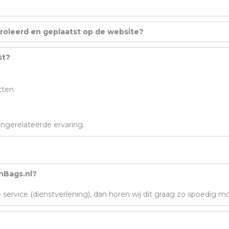
roleerd en geplaatst op de website?
st?
tten.
ngerelateerde ervaring.
onBags.nl?
ervice (dienstverlening), dan horen wij dit graag zo spoedig mog