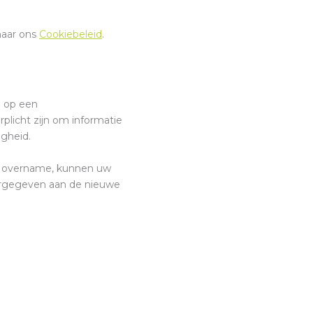
naar ons
Cookiebeleid
.
d op een
plicht zijn om informatie
igheid.
 of overname, kunnen uw
orgegeven aan de nieuwe