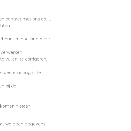
an contact met ons op. U
hten:
ebeurt en hoe lang deze
u verwerken
e vullen, te corrigeren,
e toestemming in te
n bij de
 komen hieraan
n dat we geen gegevens