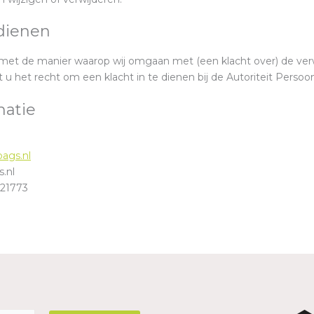
ndienen
t met de manier waarop wij omgaan met (een klacht over) de ve
u het recht om een klacht in te dienen bij de Autoriteit Perso
matie
bags.nl
.nl
21773