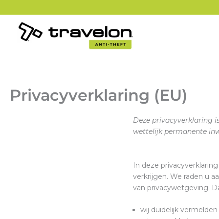
Ga
naar
de
inhoud
Privacyverklaring (EU)
Deze privacyverklaring i
wettelijk permanente in
In deze privacyverklari
verkrijgen. We raden u a
van privacywetgeving. D
wij duidelijk vermelde