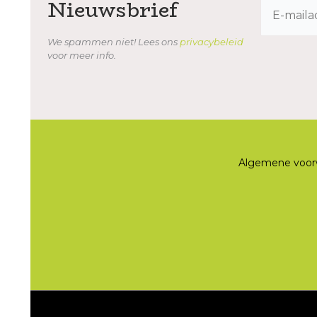
Nieuwsbrief
We spammen niet! Lees ons
privacybeleid
voor meer info.
Algemene voor