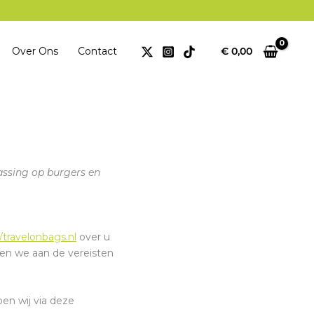
Over Ons
Contact
€
0,00
assing op burgers en
//travelonbags.nl
over u
oen we aan de vereisten
en wij via deze