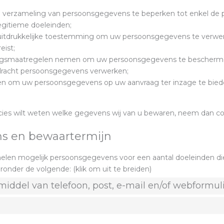
ze verzameling van persoonsgegevens te beperken tot enkel de
legitieme doeleinden;
 uitdrukkelijke toestemming om uw persoonsgegevens te verwer
eist;
gingsmaatregelen nemen om uw persoonsgegevens te bescherme
opdracht persoonsgegevens verwerken;
en om uw persoonsgegevens op uw aanvraag ter inzage te bieden
ecies wilt weten welke gegevens wij van u bewaren, neem dan c
ens en bewaartermijn
elen mogelijk persoonsgegevens voor een aantal doeleinden d
ronder de volgende: (klik om uit te breiden)
 middel van telefoon, post, e-mail en/of webformul