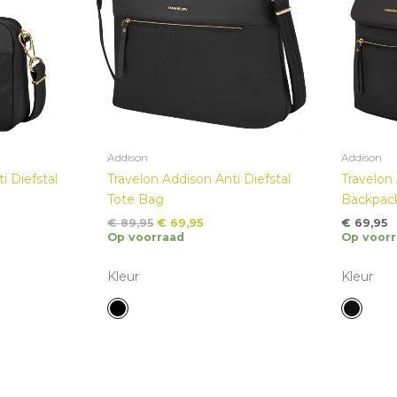
Addison
Addison
i Diefstal
Travelon Addison Anti Diefstal
Travelon 
Tote Bag
Backpac
Oorspronkelijke
Huidige
€
89,95
€
69,95
€
69,95
prijs
prijs
Op voorraad
Op voorr
was:
is:
€ 89,95.
€ 69,95.
Kleur
Kleur