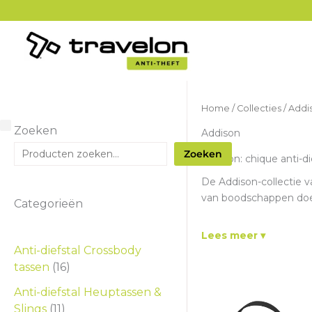
Ga
naar
de
inhoud
Home
/
Collecties
/ Addi
Zoeken
Addison
Zoeken
Addison: chique anti-di
De Addison-collectie va
van boodschappen doen 
Categorieën
Lees meer
Anti-diefstal Crossbody
tassen
(16)
Anti-diefstal Heuptassen &
Slings
(11)