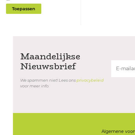
l
Toepassen
e
u
r
Maandelijkse
Nieuwsbrief
We spammen niet! Lees ons
privacybeleid
voor meer info.
Algemene voor