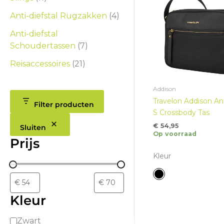
Anti-diefstal Rugzakken
(4)
Anti-diefstal
Schoudertassen
(7)
Reisaccessoires
(21)
Addison
Travelon Addison Ant
Filter producten
S Crossbody Tas
€
54,95
Sluiten
Op voorraad
Prijs
Kleur
Kleur
K
Zwart